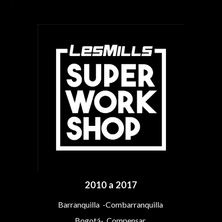
2010 a 2017
Barranquilla -Combarranquilla
Bogotá- Compensar